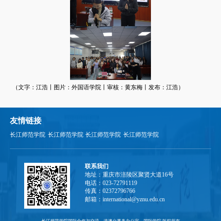
（
文字：江浩丨图片：外国语学院丨审核：黄东梅丨发布：江浩
）
友情链接
长江师范学院
长江师范学院
长江师范学院
长江师范学院
联系我们
地址：重庆市涪陵区聚贤大道16号
电话：023-72791119
传真：02372796766
邮箱：international@yznu.edu.cn