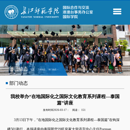
部门动态
首页
工作动态
部门动态
>
部门动态
我校举办“在地国际化之国际文化教育系列课程—泰国
篇”讲座
发布时间2026-03-17：
阅读：
151
3
月
13
日下午，“在地国际化之国际文化教育系列课程—泰国篇”在钩深
楼
501
举行，本场讲座由泰国那空沙旺皇家大学语言中心主任
Pornpan