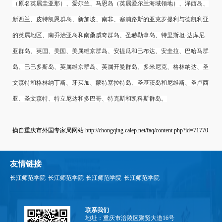
（原名英属圭亚那）、爱尔兰、马恩岛（英属爱尔兰海域领地）、泽西岛、
新西兰、皮特凯恩群岛、新加坡、南非、塞浦路斯的亚克罗提利与德凯利亚
的英属地区、南乔治亚岛和南桑威奇群岛、圣赫勒拿岛、特里斯坦-达库尼
亚群岛、英国、美国、美属维京群岛、安提瓜和巴布达、安圭拉、巴哈马群
岛、巴巴多斯岛、英属维京群岛、英属开曼群岛、多米尼克、格林纳达、圣
文森特和格林纳丁斯、牙买加、蒙特塞拉特岛、圣基茨岛和尼维斯、圣卢西
亚、圣文森特、特立尼达和多巴哥、特克斯和凯科斯群岛。
摘自重庆市外国专家局网站 http://chongqing.caiep.net/faq/content.php?id=71770
友情链接
长江师范学院
长江师范学院
长江师范学院
长江师范学院
联系我们
地址：重庆市涪陵区聚贤大道16号